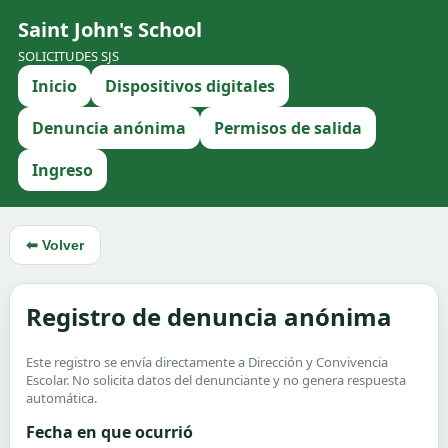
Saint John's School
SOLICITUDES SJS
Inicio
Dispositivos digitales
Denuncia anónima
Permisos de salida
Ingreso
⬅ Volver
Registro de denuncia anónima
Este registro se envía directamente a Dirección y Convivencia
Escolar. No solicita datos del denunciante y no genera respuesta
automática.
Fecha en que ocurrió